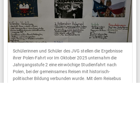
Schülerinnen und Schüler des JVG stellen die Ergebnisse
ihrer Polen-Fahrt vor Im Oktober 2025 unternahm die
Jahrgangsstufe 2 eine einwöchige Studienfahrt nach
Polen, bei der gemeinsames Reisen mit historisch-
politischer Bildung verbunden wurde. Mit dem Reisebus
startete die Gruppe am Johann‑Vanotti‑Gymnasium in
Ehingen und erreichte nach einer Nachtfahrt die alte
Königsstadt Krakau, die für einige Tage […]
WEITERLESEN