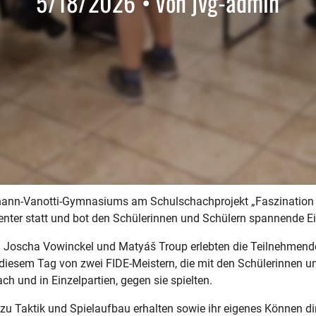
5/18/2026 • von jvg-admin
nn-Vanotti-Gymnasiums am Schulschachprojekt „Faszination Sc
nter statt und bot den Schülerinnen und Schülern spannende Ein
n Joscha Vowinckel und Matyáš Troup erlebten die Teilnehmende
 diesem Tag von zwei FIDE-Meistern, die mit den Schülerinnen 
h und in Einzelpartien, gegen sie spielten.
zu Taktik und Spielaufbau erhalten sowie ihr eigenes Können dir