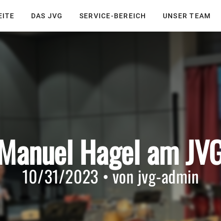
EITE
DAS JVG
SERVICE-BEREICH
UNSER TEAM
Manuel Hagel am JV
10/31/2023 • von jvg-admin